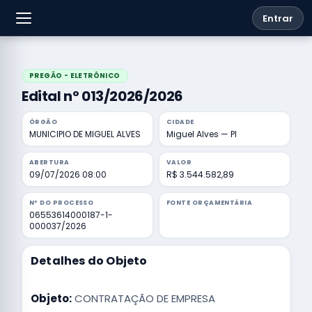
Entrar
PREGÃO - ELETRÔNICO
Edital nº 013/2026/2026
ÓRGÃO
CIDADE
MUNICIPIO DE MIGUEL ALVES
Miguel Alves — PI
ABERTURA
VALOR
09/07/2026 08:00
R$ 3.544.582,89
Nº DO PROCESSO
FONTE ORÇAMENTÁRIA
06553614000187-1-
000037/2026
Detalhes do Objeto
Objeto:
CONTRATAÇÃO DE EMPRESA