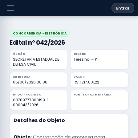
Entrar
CONCORRÊNCIA - ELETRÔNICA
Edital nº 042/2026
ÓRGÃO
CIDADE
SECRETARIA ESTADUAL DE
Teresina — PI
DEFESA CIVIL
ABERTURA
VALOR
05/06/2026 00:00
R$ 1.217.801,22
Nº DO PROCESSO
FONTE ORÇAMENTÁRIA
08789777000199-1-
000043/2026
Detalhes do Objeto
Objeto:
Contratação de empresa para