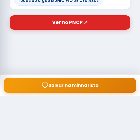
Todas do órgão MUNICIPIO DE CEU AZUL
Ver no PNCP ↗
Salvar na minha lista
© Copyright
Buscar licitação
2026 — RAIPEER TECNOLOGIA EM
SERVIÇOS FINANCEIROS LTDA
CNPJ: 60.830.755/0001-45