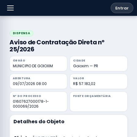
Entrar
DISPENSA
Aviso de Contratação Direta nº
25/2026
ÓRGÃO
CIDADE
MUNICIPIO DE GOIOXIM
Goioxim — PR
ABERTURA
VALOR
09/07/2026 08:00
R$ 57.182,02
Nº DO PROCESSO
FONTE ORÇAMENTÁRIA
01607627000178-1-
000069/2026
Detalhes do Objeto