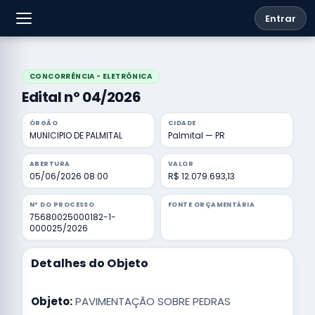
Entrar
CONCORRÊNCIA - ELETRÔNICA
Edital nº 04/2026
ÓRGÃO
CIDADE
MUNICIPIO DE PALMITAL
Palmital — PR
ABERTURA
VALOR
05/06/2026 08:00
R$ 12.079.693,13
Nº DO PROCESSO
FONTE ORÇAMENTÁRIA
75680025000182-1-
000025/2026
Detalhes do Objeto
Objeto:
PAVIMENTAÇÃO SOBRE PEDRAS