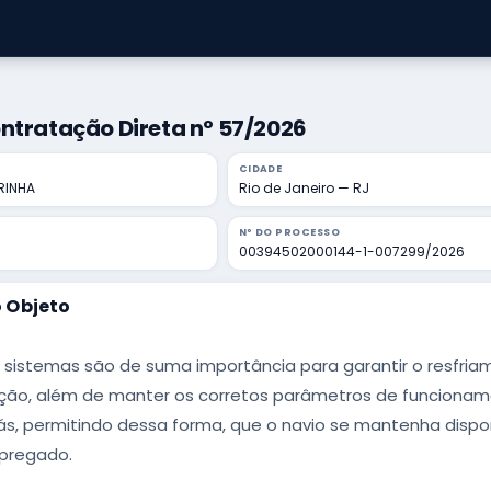
ntratação Direta nº 57/2026
CIDADE
RINHA
Rio de Janeiro — RJ
Nº DO PROCESSO
00394502000144-1-007299/2026
 Objeto
 sistemas são de suma importância para garantir o resfria
ação, além de manter os corretos parâmetros de funcionamen
s, permitindo dessa forma, que o navio se mantenha dispon
pregado.