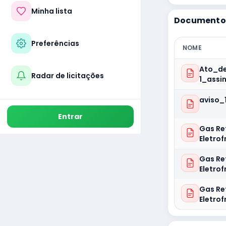
Minha lista
Documentos
Preferências
NOME
Ato_de
Radar de licitações
1_assi
aviso_
Entrar
Gas Ref
Eletrof
Gas Ref
Eletrof
Gas Ref
Eletrof