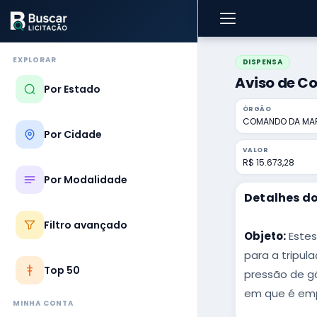
EXPLORAR
DISPENSA
Aviso de Co
Por Estado
ÓRGÃO
COMANDO DA MA
Por Cidade
VALOR
R$ 15.673,28
Por Modalidade
Detalhes do
Filtro avançado
Objeto:
Estes
para a tripul
Top 50
pressão de gá
em que é em
MINHA CONTA