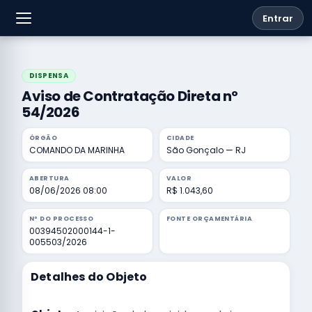
Entrar
DISPENSA
Aviso de Contratação Direta nº
54/2026
ÓRGÃO
CIDADE
COMANDO DA MARINHA
São Gonçalo — RJ
ABERTURA
VALOR
08/06/2026 08:00
R$ 1.043,60
Nº DO PROCESSO
FONTE ORÇAMENTÁRIA
00394502000144-1-
005503/2026
Detalhes do Objeto