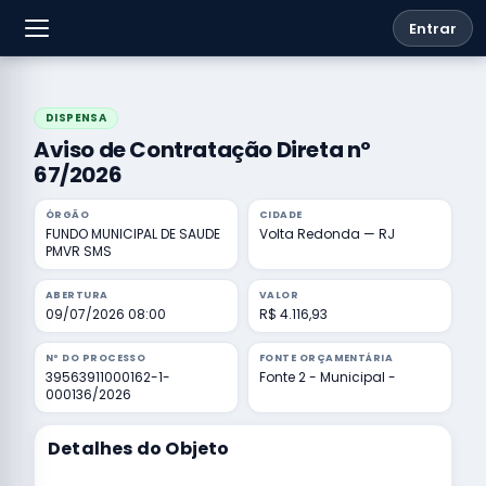
Entrar
DISPENSA
Aviso de Contratação Direta nº
67/2026
ÓRGÃO
CIDADE
FUNDO MUNICIPAL DE SAUDE
Volta Redonda — RJ
PMVR SMS
ABERTURA
VALOR
09/07/2026 08:00
R$ 4.116,93
Nº DO PROCESSO
FONTE ORÇAMENTÁRIA
39563911000162-1-
Fonte 2 - Municipal -
000136/2026
Detalhes do Objeto