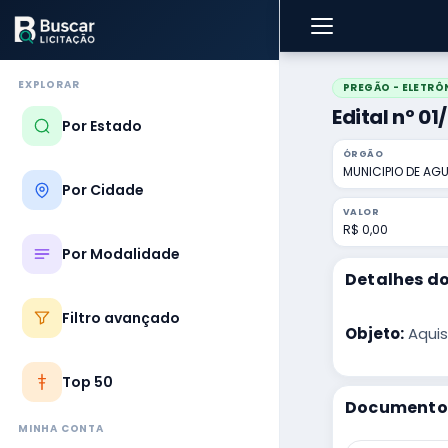
EXPLORAR
PREGÃO - ELETRÔ
Edital nº 0
Por Estado
ÓRGÃO
MUNICIPIO DE AG
Por Cidade
VALOR
R$ 0,00
Por Modalidade
Detalhes do
Filtro avançado
Objeto:
Aquis
Top 50
Documentos
MINHA CONTA