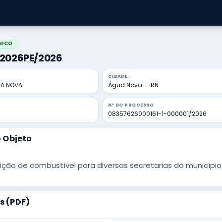
NICO
1/2026PE/2026
CIDADE
UA NOVA
Água Nova — RN
Nº DO PROCESSO
08357626000161-1-000001/2026
 Objeto
ição de combustível para diversas secretarias do municípi
 (PDF)