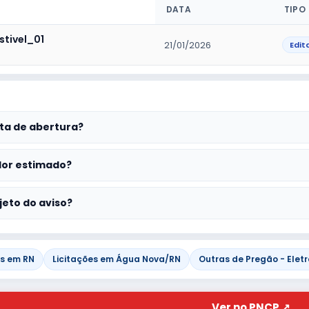
DATA
TIPO
tivel_01
21/01/2026
Edita
ta de abertura?
lor estimado?
jeto do aviso?
es em RN
Licitações em Água Nova/RN
Outras de Pregão - Eletr
Ver no PNCP ↗