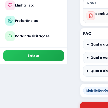
NOME
Minha lista
combus
Preferências
FAQ
Radar de licitações
Qual a da
Entrar
Qual o va
Qual o ob
Mais licitaçõ