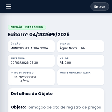
Entrar
PREGÃO - ELETRÔNICO
Edital nº 04/2026PE/2026
ÓRGÃO
CIDADE
MUNICIPIO DE AGUA NOVA
Água Nova — RN
ABERTURA
VALOR
09/03/2026 08:30
R$ 0,00
Nº DO PROCESSO
FONTE ORÇAMENTÁRIA
08357626000161-1-
000004/2026
Detalhes do Objeto
Objeto:
Formação de ata de registro de preços