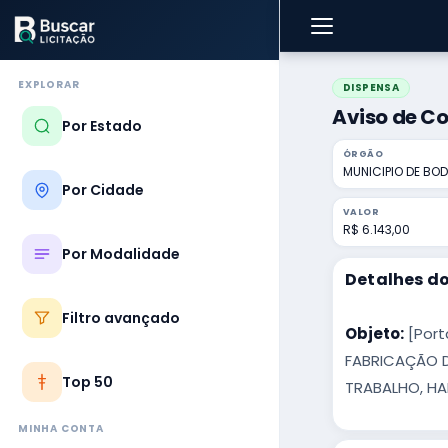
EXPLORAR
DISPENSA
Aviso de Co
Por Estado
ÓRGÃO
MUNICIPIO DE BO
Por Cidade
VALOR
R$ 6.143,00
Por Modalidade
Detalhes do
Filtro avançado
Objeto:
[Port
FABRICAÇÃO D
Top 50
TRABALHO, HA
MINHA CONTA