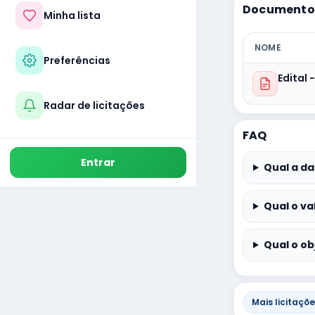
Documentos
Minha lista
NOME
Preferências
Edital 
Radar de licitações
FAQ
Entrar
Qual a da
Qual o va
Qual o ob
Mais licitaçõ