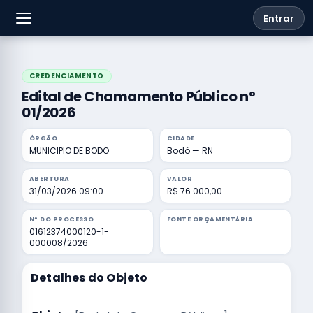
Entrar
CREDENCIAMENTO
Edital de Chamamento Público nº
01/2026
ÓRGÃO
CIDADE
MUNICIPIO DE BODO
Bodó — RN
ABERTURA
VALOR
31/03/2026 09:00
R$ 76.000,00
Nº DO PROCESSO
FONTE ORÇAMENTÁRIA
01612374000120-1-
000008/2026
Detalhes do Objeto