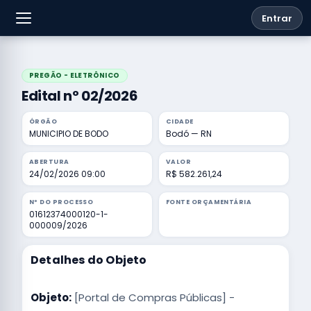
Entrar
PREGÃO - ELETRÔNICO
Edital nº 02/2026
ÓRGÃO
CIDADE
MUNICIPIO DE BODO
Bodó — RN
ABERTURA
VALOR
24/02/2026 09:00
R$ 582.261,24
Nº DO PROCESSO
FONTE ORÇAMENTÁRIA
01612374000120-1-
000009/2026
Detalhes do Objeto
Objeto:
[Portal de Compras Públicas] -