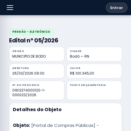
Entrar
PREGÃO - ELETRÔNICO
Edital nº 05/2026
ÓRGÃO
CIDADE
MUNICIPIO DE BODO
Bodó — RN
ABERTURA
VALOR
26/03/2026 09:00
R$ 100.345,00
Nº DO PROCESSO
FONTE ORÇAMENTÁRIA
01612374000120-1-
000023/2026
Detalhes do Objeto
Objeto:
[Portal de Compras Públicas] -