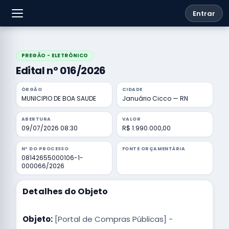
Entrar
PREGÃO - ELETRÔNICO
Edital nº 016/2026
ÓRGÃO
CIDADE
MUNICIPIO DE BOA SAUDE
Januário Cicco — RN
ABERTURA
VALOR
09/07/2026 08:30
R$ 1.990.000,00
Nº DO PROCESSO
FONTE ORÇAMENTÁRIA
08142655000106-1-
000066/2026
Detalhes do Objeto
Objeto:
[Portal de Compras Públicas] -