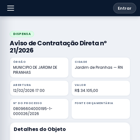
Entrar
DISPENSA
Aviso de Contratação Direta nº
21/2026
ÓRGÃO
CIDADE
MUNICIPIO DE JARDIM DE
Jardim de Piranhas — RN
PIRANHAS
ABERTURA
VALOR
12/02/2026 17:00
R$ 34.105,00
Nº DO PROCESSO
FONTE ORÇAMENTÁRIA
08096604000195-1-
000026/2026
Detalhes do Objeto