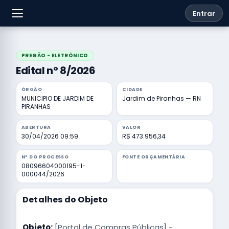
Entrar
PREGÃO - ELETRÔNICO
Edital nº 8/2026
ÓRGÃO
CIDADE
MUNICIPIO DE JARDIM DE
Jardim de Piranhas — RN
PIRANHAS
ABERTURA
VALOR
30/04/2026 09:59
R$ 473.956,34
Nº DO PROCESSO
FONTE ORÇAMENTÁRIA
08096604000195-1-
000044/2026
Detalhes do Objeto
Objeto:
[Portal de Compras Públicas] -