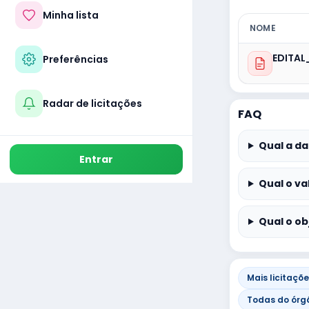
Minha lista
NOME
EDITAL
Preferências
Radar de licitações
FAQ
Qual a da
Entrar
Qual o va
Qual o ob
Mais licitaçõ
Todas do órg