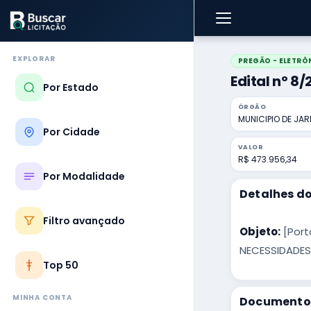
EXPLORAR
PREGÃO - ELETRÔ
Edital nº 8
Por Estado
ÓRGÃO
MUNICIPIO DE JAR
Por Cidade
VALOR
R$ 473.956,34
Por Modalidade
Detalhes do
Filtro avançado
Objeto:
[Port
NECESSIDADES
Top 50
MINHA CONTA
Documentos