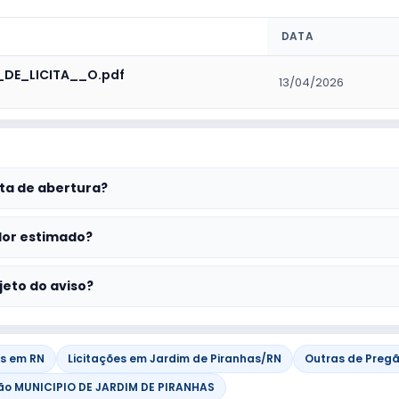
DATA
_DE_LICITA__O.pdf
13/04/2026
ta de abertura?
lor estimado?
jeto do aviso?
es em RN
Licitações em Jardim de Piranhas/RN
Outras de Pregã
ão MUNICIPIO DE JARDIM DE PIRANHAS