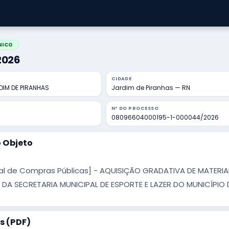
NICO
/2026
CIDADE
DIM DE PIRANHAS
Jardim de Piranhas — RN
Nº DO PROCESSO
08096604000195-1-000044/2026
 Objeto
al de Compras Públicas] - AQUISIÇÃO GRADATIVA DE MATERIA
 DA SECRETARIA MUNICIPAL DE ESPORTE E LAZER DO MUNICÍPIO 
 (PDF)