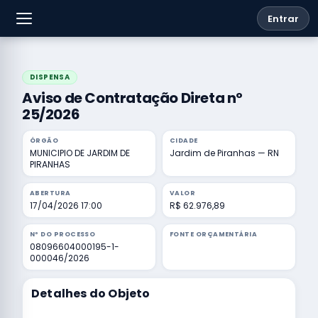
Entrar
DISPENSA
Aviso de Contratação Direta nº
25/2026
ÓRGÃO
CIDADE
MUNICIPIO DE JARDIM DE
Jardim de Piranhas — RN
PIRANHAS
ABERTURA
VALOR
17/04/2026 17:00
R$ 62.976,89
Nº DO PROCESSO
FONTE ORÇAMENTÁRIA
08096604000195-1-
000046/2026
Detalhes do Objeto