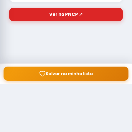
Ver no PNCP ↗
Salvar na minha lista
© Copyright
Buscar licitação
2026 — RAIPEER TECNOLOGIA EM
SERVIÇOS FINANCEIROS LTDA
CNPJ: 60.830.755/0001-45