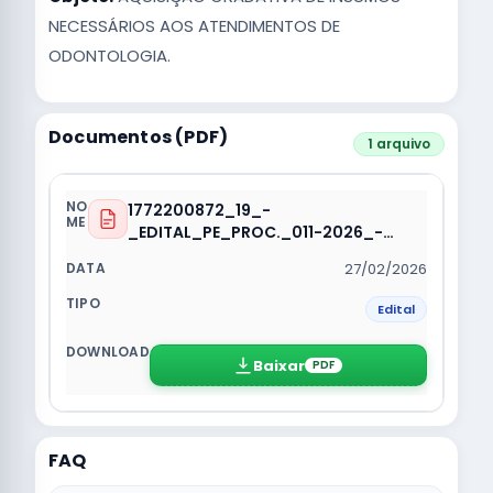
NECESSÁRIOS AOS ATENDIMENTOS DE
ODONTOLOGIA.
Documentos (PDF)
1 arquivo
1772200872_19_-
_EDITAL_PE_PROC._011-2026_-
_SRP_-_EXC_-_GERAL.pdf
27/02/2026
Edital
Baixar
PDF
FAQ