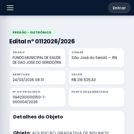
Entrar
PREGÃO - ELETRÔNICO
Edital nº 0112026/2026
ÓRGÃO
CIDADE
FUNDO MUNICIPAL DE SAUDE
São José do Seridó — RN
DE SAO JOSE DO SERIDO/RN
ABERTURA
VALOR
24/03/2026 08:31
R$ 216.525,43
Nº DO PROCESSO
FONTE ORÇAMENTÁRIA
11942301000150-1-
000004/2026
Detalhes do Objeto
Objeto:
AQUISIÇÃO GRADATIVA DE INSUMOS