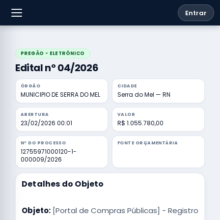
Entrar
PREGÃO - ELETRÔNICO
Edital nº 04/2026
ÓRGÃO
CIDADE
MUNICIPIO DE SERRA DO MEL
Serra do Mel — RN
ABERTURA
VALOR
23/02/2026 00:01
R$ 1.055.780,00
Nº DO PROCESSO
FONTE ORÇAMENTÁRIA
12755971000120-1-
000009/2026
Detalhes do Objeto
Objeto:
[Portal de Compras Públicas] - Registro