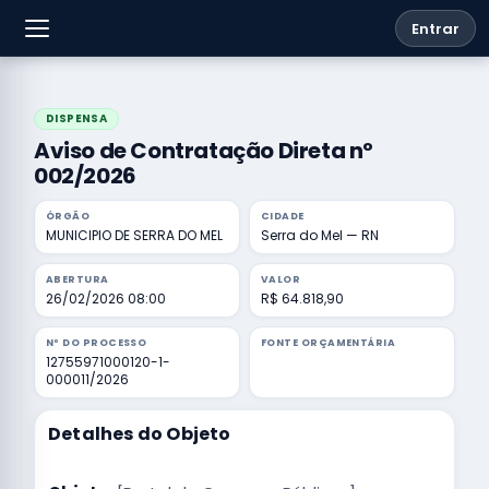
Entrar
DISPENSA
Aviso de Contratação Direta nº
002/2026
ÓRGÃO
CIDADE
MUNICIPIO DE SERRA DO MEL
Serra do Mel — RN
ABERTURA
VALOR
26/02/2026 08:00
R$ 64.818,90
Nº DO PROCESSO
FONTE ORÇAMENTÁRIA
12755971000120-1-
000011/2026
Detalhes do Objeto