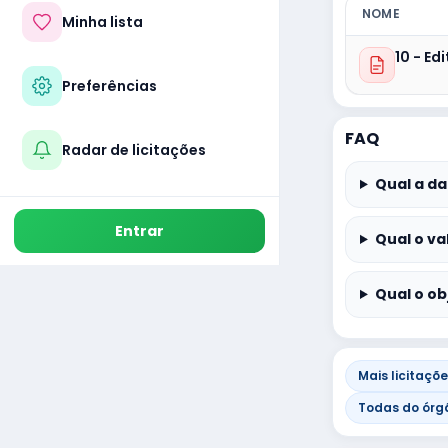
NOME
Minha lista
10 - Ed
Preferências
FAQ
Radar de licitações
Qual a da
Entrar
Qual o va
Qual o ob
Mais licitaçõ
Todas do órg