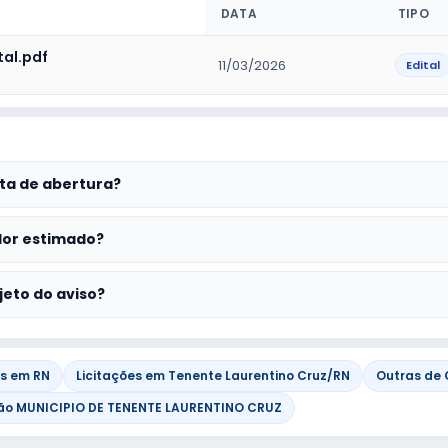
DATA
TIPO
ital.pdf
11/03/2026
Edital
ta de abertura?
lor estimado?
jeto do aviso?
es em RN
Licitações em Tenente Laurentino Cruz/RN
Outras de
ão MUNICIPIO DE TENENTE LAURENTINO CRUZ