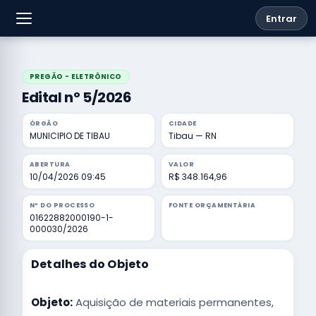
Entrar
PREGÃO - ELETRÔNICO
Edital nº 5/2026
ÓRGÃO
CIDADE
MUNICIPIO DE TIBAU
Tibau — RN
ABERTURA
VALOR
10/04/2026 09:45
R$ 348.164,96
Nº DO PROCESSO
FONTE ORÇAMENTÁRIA
01622882000190-1-
000030/2026
Detalhes do Objeto
Objeto:
Aquisição de materiais permanentes,