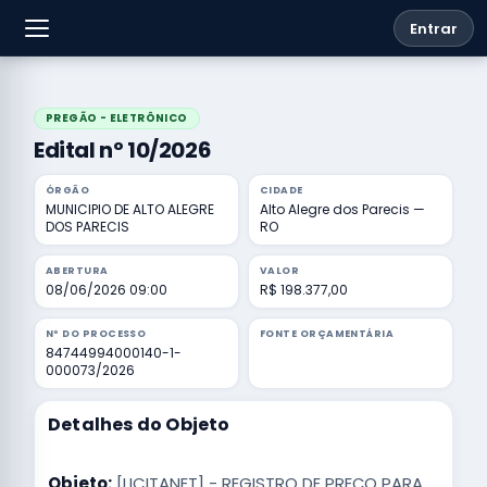
Entrar
PREGÃO - ELETRÔNICO
Edital nº 10/2026
ÓRGÃO
CIDADE
MUNICIPIO DE ALTO ALEGRE
Alto Alegre dos Parecis —
DOS PARECIS
RO
ABERTURA
VALOR
08/06/2026 09:00
R$ 198.377,00
Nº DO PROCESSO
FONTE ORÇAMENTÁRIA
84744994000140-1-
000073/2026
Detalhes do Objeto
Objeto:
[LICITANET] - REGISTRO DE PREÇO PARA