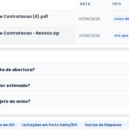
DATA
TIPO
de Contratacao (4).pdf
01/06/2026
Aviso d
e Contratacao - Revista.zip
01/06/2026
ta de abertura?
lor estimado?
jeto do aviso?
es em RO
Licitações em Porto Velho/RO
Outras de Dispensa