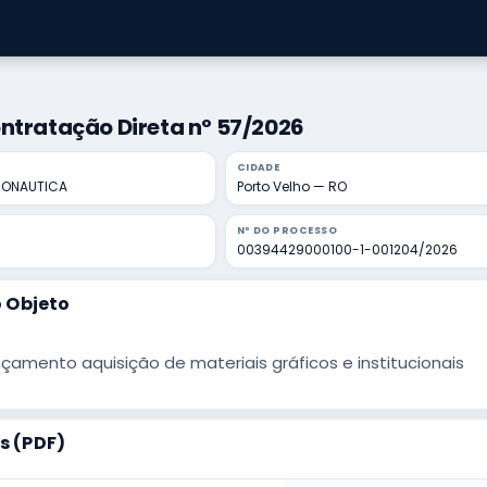
ntratação Direta nº 57/2026
CIDADE
RONAUTICA
Porto Velho — RO
Nº DO PROCESSO
00394429000100-1-001204/2026
 Objeto
çamento aquisição de materiais gráficos e institucionais
 (PDF)