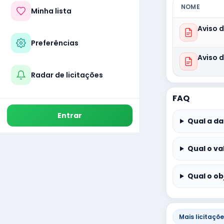
NOME
Minha lista
Aviso 
Preferências
Aviso d
Radar de licitações
FAQ
Entrar
Qual a da
Qual o va
Qual o ob
Mais licitaçõ