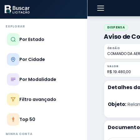
EXPLORAR
DISPENSA
Aviso de Co
Por Estado
ÓRGÃO
COMANDO DA AE
Por Cidade
VALOR
R$ 19.480,00
Por Modalidade
Detalhes do
Filtro avançado
Objeto:
Relan
Top 50
Documentos
MINHA CONTA