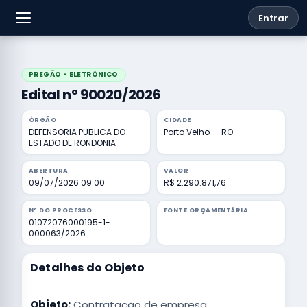
Entrar
PREGÃO - ELETRÔNICO
Edital nº 90020/2026
ÓRGÃO
CIDADE
DEFENSORIA PUBLICA DO
Porto Velho — RO
ESTADO DE RONDONIA
ABERTURA
VALOR
09/07/2026 09:00
R$ 2.290.871,76
Nº DO PROCESSO
FONTE ORÇAMENTÁRIA
01072076000195-1-
000063/2026
Detalhes do Objeto
Objeto:
Contratação de empresa