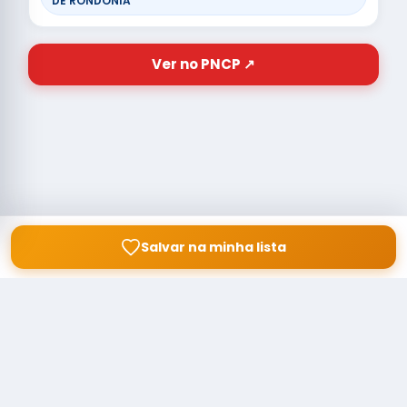
DE RONDONIA
Ver no PNCP ↗
Salvar na minha lista
© Copyright
Buscar licitação
2026 — RAIPEER TECNOLOGIA EM
SERVIÇOS FINANCEIROS LTDA
CNPJ: 60.830.755/0001-45