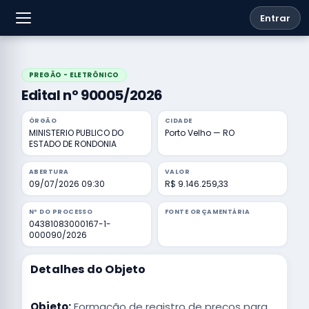
Entrar
PREGÃO - ELETRÔNICO
Edital nº 90005/2026
ÓRGÃO
CIDADE
MINISTERIO PUBLICO DO
Porto Velho — RO
ESTADO DE RONDONIA
ABERTURA
VALOR
09/07/2026 09:30
R$ 9.146.259,33
Nº DO PROCESSO
FONTE ORÇAMENTÁRIA
04381083000167-1-
000090/2026
Detalhes do Objeto
Objeto:
Formação de registro de preços para