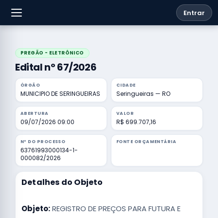
Entrar
PREGÃO - ELETRÔNICO
Edital nº 67/2026
ÓRGÃO
CIDADE
MUNICIPIO DE SERINGUEIRAS
Seringueiras — RO
ABERTURA
VALOR
09/07/2026 09:00
R$ 699.707,16
Nº DO PROCESSO
FONTE ORÇAMENTÁRIA
63761993000134-1-
000082/2026
Detalhes do Objeto
Objeto:
REGISTRO DE PREÇOS PARA FUTURA E