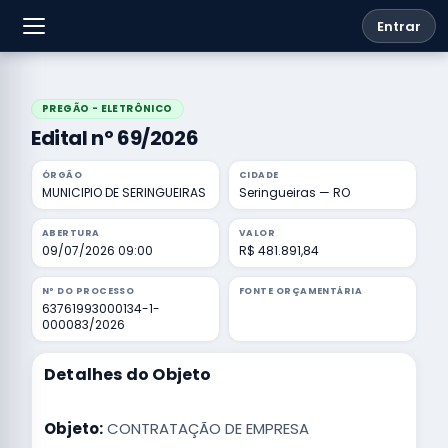
Entrar
PREGÃO - ELETRÔNICO
Edital nº 69/2026
ÓRGÃO
CIDADE
MUNICIPIO DE SERINGUEIRAS
Seringueiras — RO
ABERTURA
VALOR
09/07/2026 09:00
R$ 481.891,84
Nº DO PROCESSO
FONTE ORÇAMENTÁRIA
63761993000134-1-
000083/2026
Detalhes do Objeto
Objeto:
CONTRATAÇÃO DE EMPRESA