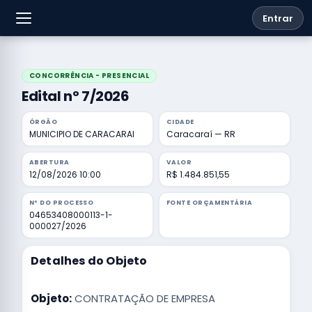
Entrar
CONCORRÊNCIA - PRESENCIAL
Edital nº 7/2026
ÓRGÃO
CIDADE
MUNICIPIO DE CARACARAI
Caracaraí — RR
ABERTURA
VALOR
12/08/2026 10:00
R$ 1.484.851,55
Nº DO PROCESSO
FONTE ORÇAMENTÁRIA
04653408000113-1-
000027/2026
Detalhes do Objeto
Objeto:
CONTRATAÇÃO DE EMPRESA