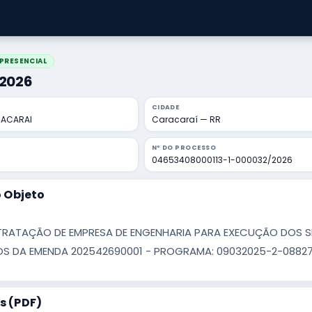
PRESENCIAL
/2026
CIDADE
RACARAI
Caracaraí — RR
Nº DO PROCESSO
04653408000113-1-000032/2026
 Objeto
ATAÇÃO DE EMPRESA DE ENGENHARIA PARA EXECUÇÃO DOS SER
S DA EMENDA 202542690001 - PROGRAMA: 09032025-2-0882
 (PDF)