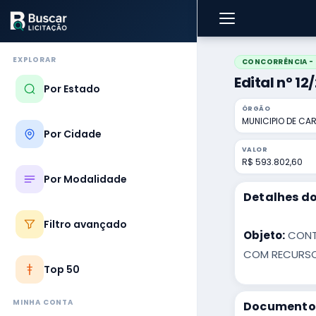
EXPLORAR
CONCORRÊNCIA - 
Edital nº 12
Por Estado
ÓRGÃO
MUNICIPIO DE CA
Por Cidade
VALOR
R$ 593.802,60
Por Modalidade
Detalhes do
Filtro avançado
Objeto:
CONTR
COM RECURSO
Top 50
MINHA CONTA
Documentos