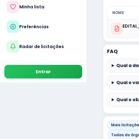
Minha lista
NOME
EDITAL
Preferências
Radar de licitações
FAQ
Qual a da
Entrar
Qual o va
Qual o ob
Mais licitaçõ
Todas do órg