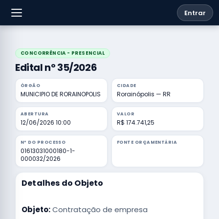
Entrar
CONCORRÊNCIA - PRESENCIAL
Edital nº 35/2026
ÓRGÃO
CIDADE
MUNICIPIO DE RORAINOPOLIS
Rorainópolis — RR
ABERTURA
VALOR
12/06/2026 10:00
R$ 174.741,25
Nº DO PROCESSO
FONTE ORÇAMENTÁRIA
01613031000180-1-
000032/2026
Detalhes do Objeto
Objeto:
Contratação de empresa