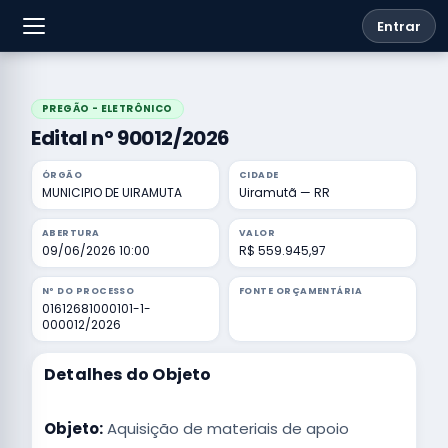
Entrar
PREGÃO - ELETRÔNICO
Edital nº 90012/2026
ÓRGÃO
CIDADE
MUNICIPIO DE UIRAMUTA
Uiramutã — RR
ABERTURA
VALOR
09/06/2026 10:00
R$ 559.945,97
Nº DO PROCESSO
FONTE ORÇAMENTÁRIA
01612681000101-1-
000012/2026
Detalhes do Objeto
Objeto:
Aquisição de materiais de apoio