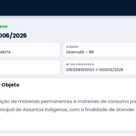
NICO
0006/2026
CIDADE
RAMUTA
Uiramutã — RR
Nº DO PROCESSO
01612681000101-1-000013/2026
 Objeto
ição de materiais permanentes e materiais de consumo p
nicipal de Assuntos Indígenas, com a finalidade de atende