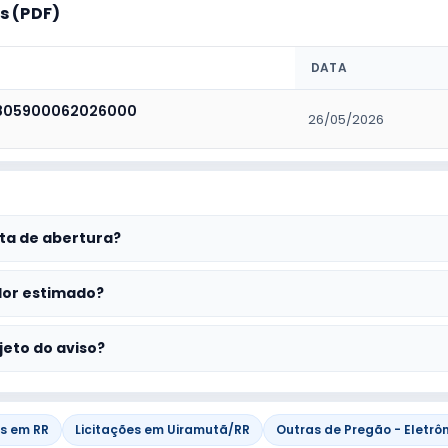
 (PDF)
DATA
805900062026000
26/05/2026
ta de abertura?
lor estimado?
jeto do aviso?
es em RR
Licitações em Uiramutã/RR
Outras de Pregão - Eletrô