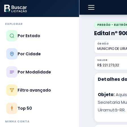
EXPLORAR
PREGÃO - ELETRÔ
Edital nº 9
Por Estado
ÓRGÃO
MUNICIPIO DE UI
Por Cidade
VALOR
R$ 221.273,32
Por Modalidade
Detalhes do
Filtro avançado
Objeto:
Aquis
Secretaria Mu
Top 50
Uiramutã-RR.
MINHA CONTA