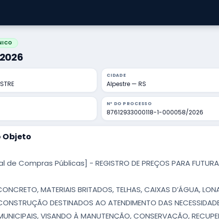
NICO
/2026
CIDADE
ESTRE
Alpestre — RS
Nº DO PROCESSO
87612933000118-1-000058/2026
 Objeto
al de Compras Públicas] - REGISTRO DE PREÇOS PARA FUTURA 
CONCRETO, MATERIAIS BRITADOS, TELHAS, CAIXAS D’ÁGUA, LONA
 CONSTRUÇÃO DESTINADOS AO ATENDIMENTO DAS NECESSIDADE
MUNICIPAIS, VISANDO À MANUTENÇÃO, CONSERVAÇÃO, RECUP