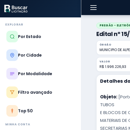
EXPLORAR
PREGÃO - ELETRÔ
Edital nº 15
Por Estado
ÓRGÃO
MUNICIPIO DE ALP
Por Cidade
VALOR
R$ 1.996.226,93
Por Modalidade
Detalhes do
Filtro avançado
Objeto:
[Port
TUBOS
Top 50
E BLOCOS DE 
MATERIAIS DE
MINHA CONTA
SECRETARIAS 