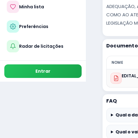
ADEQUAÇÃO, A
Minha lista
COMO AO ATEN
LEGISLAÇÃO M
Preferências
Documentos
Radar de licitações
NOME
Entrar
EDITAL
FAQ
Qual a da
Qual o va