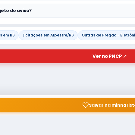
jeto do aviso?
es em RS
Licitações em Alpestre/RS
Outras de Pregão - Eletrôn
Ver no PNCP ↗
Salvar na minha list
© Copyright
Buscar licitação
2026 — RAIPEER TECNOLOGIA
CNPJ: 60.830.755/0001-45