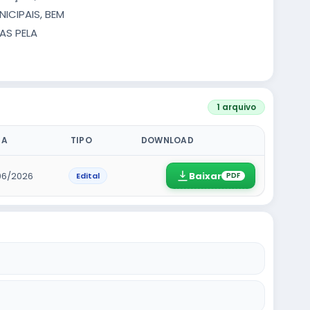
ICIPAIS, BEM
AS PELA
1 arquivo
TA
TIPO
DOWNLOAD
Baixar
06/2026
Edital
PDF