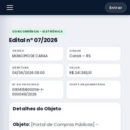
Entrar
CONCORRÊNCIA - ELETRÔNICA
Edital nº 07/2026
ÓRGÃO
CIDADE
MUNICIPIO DE CARAA
Caraá — RS
ABERTURA
VALOR
04/06/2026 09:00
R$ 241.393,10
Nº DO PROCESSO
FONTE ORÇAMENTÁRIA
01614158000114-1-
000049/2026
Detalhes do Objeto
Objeto:
[Portal de Compras Públicas] -