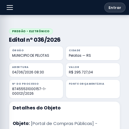
Entrar
PREGÃO - ELETRÔNICO
Edital nº 036/2026
ÓRGÃO
CIDADE
MUNICIPIO DE PELOTAS
Pelotas — RS
ABERTURA
VALOR
04/06/2026 08:30
R$ 295.727,04
Nº DO PROCESSO
FONTE ORÇAMENTÁRIA
87455531000157-1-
000121/2026
Detalhes do Objeto
Objeto:
[Portal de Compras Públicas] -