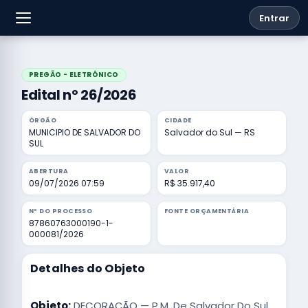
Entrar
PREGÃO - ELETRÔNICO
Edital nº 26/2026
ÓRGÃO
CIDADE
MUNICIPIO DE SALVADOR DO
Salvador do Sul — RS
SUL
ABERTURA
VALOR
09/07/2026 07:59
R$ 35.917,40
Nº DO PROCESSO
FONTE ORÇAMENTÁRIA
87860763000190-1-
000081/2026
Detalhes do Objeto
Objeto:
DECORAÇÃO — P.M. De Salvador Do Sul