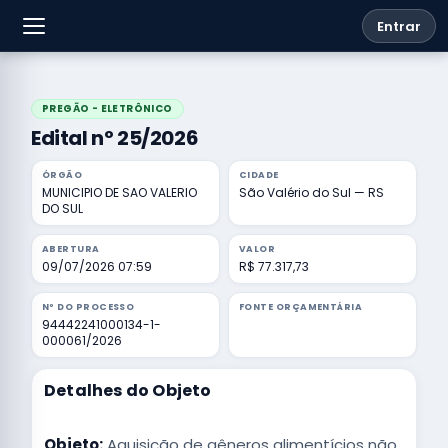
Entrar
PREGÃO - ELETRÔNICO
Edital nº 25/2026
ÓRGÃO
CIDADE
MUNICIPIO DE SAO VALERIO
São Valério do Sul — RS
DO SUL
ABERTURA
VALOR
09/07/2026 07:59
R$ 77.317,73
Nº DO PROCESSO
FONTE ORÇAMENTÁRIA
94442241000134-1-
000061/2026
Detalhes do Objeto
Objeto:
Aquisição de gêneros alimentícios não