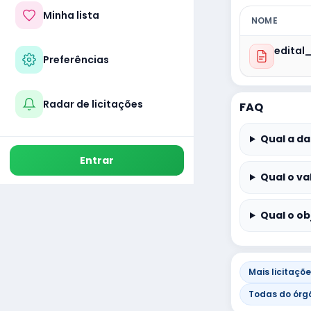
Minha lista
NOME
edital
Preferências
Radar de licitações
FAQ
Qual a da
Entrar
Qual o va
Qual o ob
Mais licitaçõ
Todas do ór