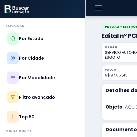
EXPLORAR
PREGÃO - ELETRÔ
Edital nº P
Por Estado
ÓRGÃO
SERVICO AUTONOM
ESGOTO
Por Cidade
VALOR
R$ 97.051,43
Por Modalidade
Detalhes do
Filtro avançado
Objeto:
AQUIS
Top 50
Documentos
MINHA CONTA