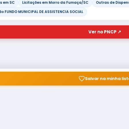
es em SC
Licitações em Morro da Fumaça/SC
Outras de Dispen
ão FUNDO MUNICIPAL DE ASSISTENCIA SOCIAL
Ver no PNCP ↗
Salvar na minha list
© Copyright
Buscar licitação
2026 — RAIPEER TECNOLOGIA
CNPJ: 60.830.755/0001-45