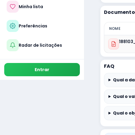
Minha lista
Documentos
Preferências
NOME
188103
Radar de licitações
FAQ
Entrar
Qual a da
Qual o va
Qual o ob