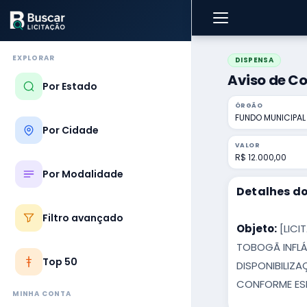
EXPLORAR
DISPENSA
Aviso de Co
Por Estado
ÓRGÃO
FUNDO MUNICIPAL
Por Cidade
VALOR
R$ 12.000,00
Por Modalidade
Detalhes do
Filtro avançado
Objeto:
[LICI
TOBOGÃ INFLÁ
Top 50
DISPONIBILIZ
CONFORME ESP
MINHA CONTA