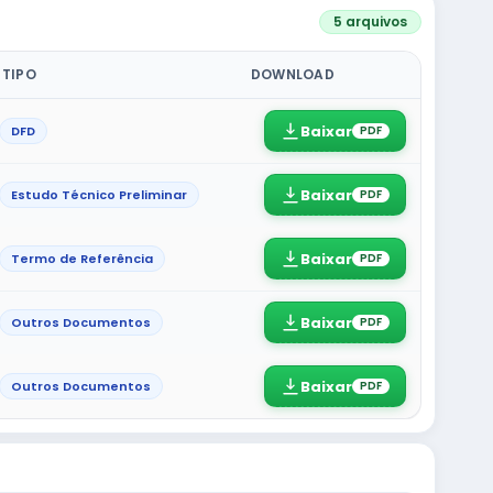
5 arquivos
TIPO
DOWNLOAD
Baixar
DFD
PDF
Baixar
Estudo Técnico Preliminar
PDF
Baixar
Termo de Referência
PDF
Baixar
Outros Documentos
PDF
Baixar
Outros Documentos
PDF