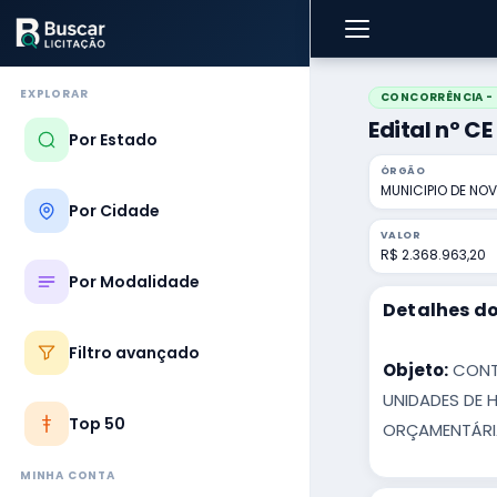
EXPLORAR
CONCORRÊNCIA - 
Edital nº CE
Por Estado
ÓRGÃO
MUNICIPIO DE NO
Por Cidade
VALOR
R$ 2.368.963,20
Por Modalidade
Detalhes do
Filtro avançado
Objeto:
CONTR
UNIDADES DE 
Top 50
ORÇAMENTÁRIA
MINHA CONTA