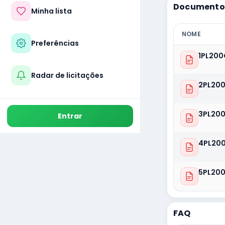
Documentos
Minha lista
NOME
Preferências
1PL200
Radar de licitações
2PL200
3PL200
Entrar
4PL20
5PL200
FAQ