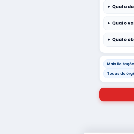
Qual a da
Qual o va
Qual o ob
Mais licitaçõ
Todas do órg