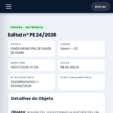
Entrar
PREGÃO - ELETRÔNICO
Edital nº PE 24/2026
ÓRGÃO
CIDADE
FUNDO MUNICIPAL DE SAUDE
Xaxim — SC
DE XAXIM
ABERTURA
VALOR
09/07/2026 07:59
R$ 65.963,31
Nº DO PROCESSO
FONTE ORÇAMENTÁRIA
11323985000102-1-
000063/2026
Detalhes do Objeto
Objeto:
Aquisição, montagem e instalação de