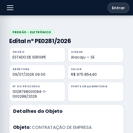
Entrar
PREGÃO - ELETRÔNICO
Edital nº PE0281/2026
ÓRGÃO
CIDADE
ESTADO DE SERGIPE
Aracaju — SE
ABERTURA
VALOR
09/07/2026 09:00
R$ 975.854,40
Nº DO PROCESSO
FONTE ORÇAMENTÁRIA
13128798001094-1-
000288/2026
Detalhes do Objeto
Objeto:
CONTRATAÇÃO DE EMPRESA