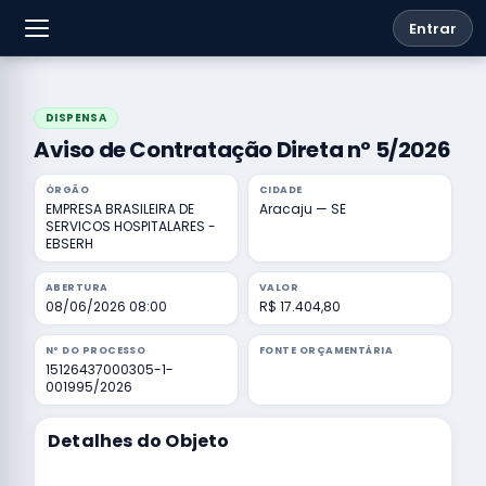
Entrar
DISPENSA
Aviso de Contratação Direta nº 5/2026
ÓRGÃO
CIDADE
EMPRESA BRASILEIRA DE
Aracaju — SE
SERVICOS HOSPITALARES -
EBSERH
ABERTURA
VALOR
08/06/2026 08:00
R$ 17.404,80
Nº DO PROCESSO
FONTE ORÇAMENTÁRIA
15126437000305-1-
001995/2026
Detalhes do Objeto