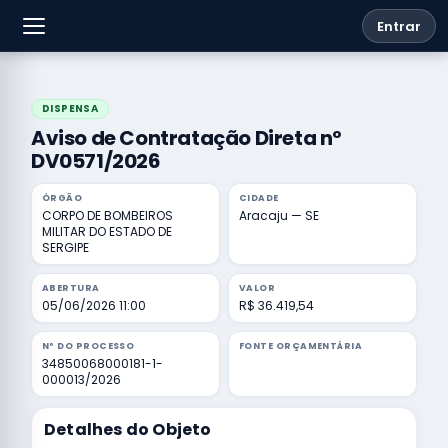
Entrar
DISPENSA
Aviso de Contratação Direta nº
DV0571/2026
ÓRGÃO
CIDADE
CORPO DE BOMBEIROS
Aracaju — SE
MILITAR DO ESTADO DE
SERGIPE
ABERTURA
VALOR
05/06/2026 11:00
R$ 36.419,54
Nº DO PROCESSO
FONTE ORÇAMENTÁRIA
34850068000181-1-
000013/2026
Detalhes do Objeto