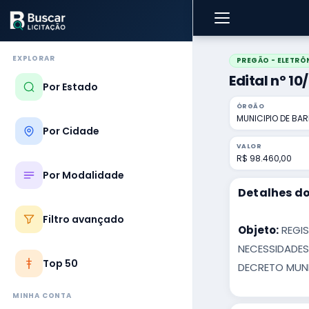
EXPLORAR
PREGÃO - ELETRÔ
Edital nº 10
Por Estado
ÓRGÃO
MUNICIPIO DE BA
Por Cidade
VALOR
R$ 98.460,00
Por Modalidade
Detalhes do
Filtro avançado
Objeto:
REGIS
NECESSIDADES 
Top 50
DECRETO MUNIC
MINHA CONTA