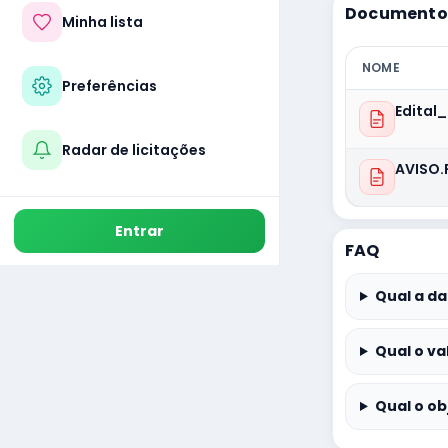
Documentos
Minha lista
NOME
Preferências
Edital
Radar de licitações
AVISO.
Entrar
FAQ
Qual a da
Qual o va
Qual o ob