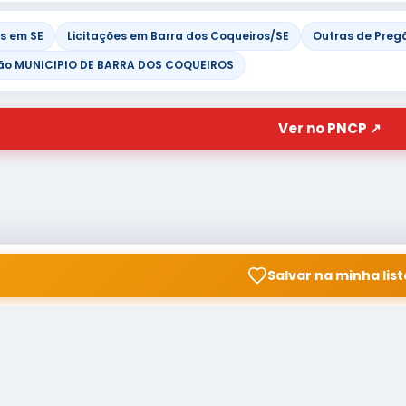
es em SE
Licitações em Barra dos Coqueiros/SE
Outras de Pregã
ão MUNICIPIO DE BARRA DOS COQUEIROS
Ver no PNCP ↗
Salvar na minha list
© Copyright
Buscar licitação
2026 — RAIPEER TECNOLOGIA
CNPJ: 60.830.755/0001-45