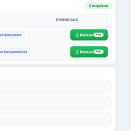
2 arquivos
DOWNLOAD
Baixar
to Executivo
PDF
Baixar
os Documentos
PDF