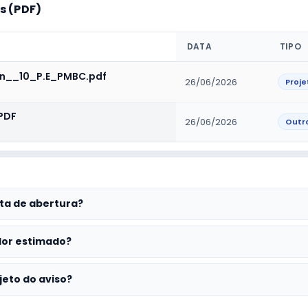
 (PDF)
DATA
TIPO
_n__10_P.E_PMBC.pdf
26/06/2026
Proje
PDF
26/06/2026
Outr
ta de abertura?
lor estimado?
jeto do aviso?