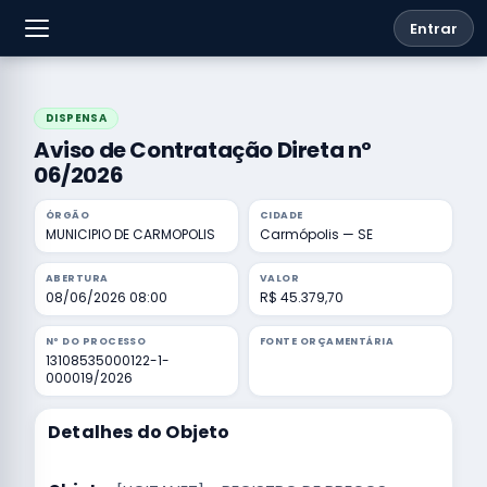
Entrar
DISPENSA
Aviso de Contratação Direta nº
06/2026
ÓRGÃO
CIDADE
MUNICIPIO DE CARMOPOLIS
Carmópolis — SE
ABERTURA
VALOR
08/06/2026 08:00
R$ 45.379,70
Nº DO PROCESSO
FONTE ORÇAMENTÁRIA
13108535000122-1-
000019/2026
Detalhes do Objeto