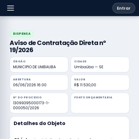
Entrar
DISPENSA
Aviso de Contratação Direta nº
19/2026
ÓRGÃO
CIDADE
MUNICIPIO DE UMBAUBA
Umbaúba — SE
ABERTURA
VALOR
06/06/2026 16:00
R$ 11.530,00
Nº DO PROCESSO
FONTE ORÇAMENTÁRIA
13099395000173-1-
000050/2026
Detalhes do Objeto